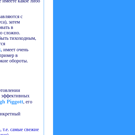
е имеете какое либо
авляются с
а), затем
вать в
но сложно.
 быть тихоходным,
тся
к
, имеет очень
пример в
кие обороты.
отовлении
же эффективных
h Piggott
, его
онкретный
 т.е. самые свежие
ице).