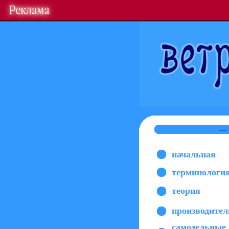
— 
начальная
терминологи
теория
производител
самодельные