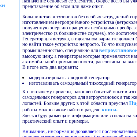
назначение основеых её элемнтов, скорее всего вы уж
ки
представление об этом или даже опыт
.
Большинство энтузиастов без особых затруднений спр
изготовлением ветроприёмного устройства (ветроколес
полученную энергию вращения необходимо преобразо
электричество (в большинстве случаев), это достаточ
Генератор для ветряка, в идеальном варианте должен
но найти такое устройство непросто. То что выпускае
ветроустаново
промышленностью, специально для
высокую цену, а генераторы которые применяются на
автомобильной промышленности, рассчитаны на высо
В итоге есть два варианта;
модернизировать заводской генератор
изготавливать самодельный тихоходный генератор
К настоящему времени, накоплен богатый опыт в изг
самодельных генераторов для ветроустановок а так 
Hug
лопастей. Больше других в этой области преуспел
книги.
работы можно также найти в разделе
Здесь я буду размещать информацию или ссылки на к
практический опыт и примеры.
Внимание!, информация добавляется последовательно,
новости смотрите в конце списка (на последней стран