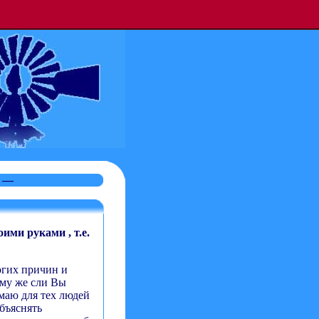
1 —
ими руками , т.е.
огих причин и
тому же сли Вы
умаю для тех людей
бъяснять