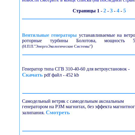
2
3
4
5
Страницы 1 -
-
-
-
Вентильные генераторы
устанавливаемые на ветр
роторные турбины Болотова, мощность 5
)
(Н.П.П."ЭнергоЭкологические Системы"
Генератор типа СГВ 310-40-60 для ветроустановок -
Скачать
pdf файл - 452 kb
Самодельный ветряк с самодельным аксиальным
генератором на РЗМ магнитах, без эффекта магнитно
Смотреть
залипания.