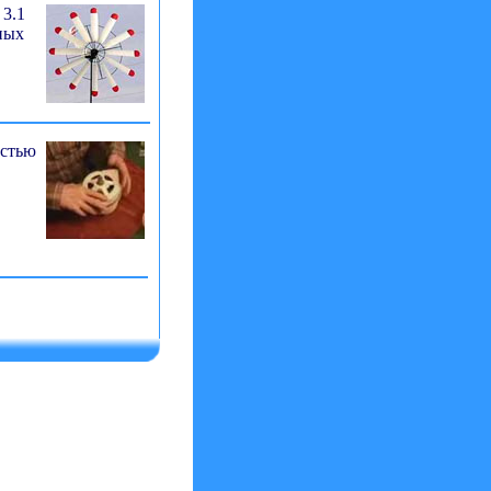
 3.1
ных
остью