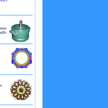
овые
кВт
го