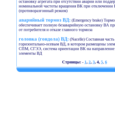
остановку агрегата при отсутствии аварии или подде
номинальной частоты вращения ВК при отключении 
(противоразгонный режим)
аварийный тормоз ВД:
(Emergency brake) Тормо
обеспечивает полную безаварийную остановку ВА пр
от потребителя и отказе главного тормоза
головка (гондола) ВД:
(Nacelle) Составная часть
горизонтально-осевым ВД, в котором размещены эле
СПМ, СГЭЭ, система ориентации ВК на направление 
элементы ВД
Стрницы: -
1
,
2
,
3
, 4,
5
,
6