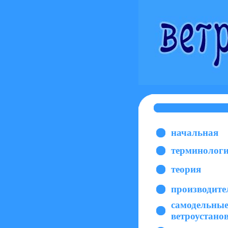
начальная
терминолог
теория
производите
самодельны
ветроустано