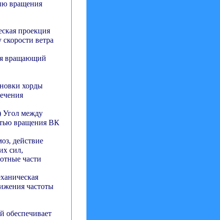
гию вращения
еская проекция
 скорости ветра
щая вращающий
ановки хорды
сечения
de) Угол между
стью вращения ВК
моз, действие
их сил,
отные части
еханическая
нижения частоты
ый обеспечивает