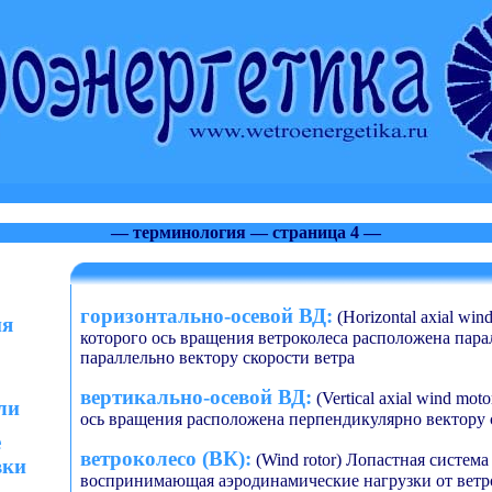
— терминология — страница 4 —
горизонтально-осевой ВД:
(Horizontal axial win
ия
которого ось вращения ветроколеса расположена пара
параллельно вектору скорости ветра
вертикально-осевой ВД:
(Vertical axial wind mot
ли
ось вращения расположена перпендикулярно вектору 
е
ветроколесо (ВК):
(Wind rotor) Лопастная система
вки
воспринимающая аэродинамические нагрузки от ветр