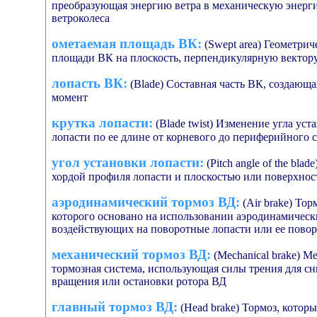
преобразующая энергию ветра в механическую энер
ветроколеса
ометаемая площадь ВК:
(Swept area) Геометрич
площади ВК на плоскость, перпендикулярную вектору
лопасть ВК:
(Blade) Составная часть ВК, создаю
момент
крутка лопасти:
(Blade twist) Изменение угла уст
лопасти по ее длине от корневого до периферийного 
угол установки лопасти:
(Pitch angle of the bla
хордой профиля лопасти и плоскостью или поверхно
аэродинамический тормоз ВД:
(Air brake) Тор
которого основано на использовании аэродинамическ
воздействующих на поворотные лопасти или ее повор
механический тормоз ВД:
(Mechanical brake) М
тормозная система, использующая силы трения для с
вращения или остановки ротора ВД
главный тормоз ВД:
(Head brake) Тормоз, котор