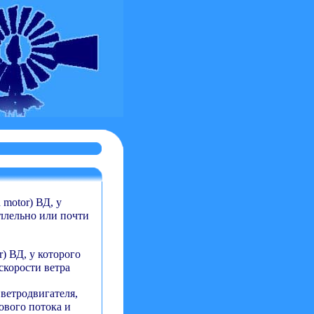
d motor) ВД, у
ллельно или почти
or) ВД, у которого
скорости ветра
 ветродвигателя,
ового потока и