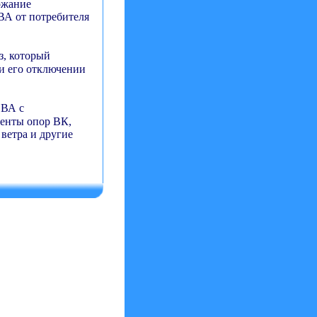
ржание
ВА от потребителя
з, который
и его отключении
 ВА с
менты опор ВК,
ветра и другие