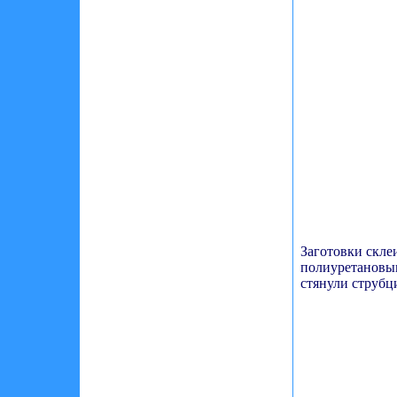
Заготовки скле
полиуретановы
стянули струбц